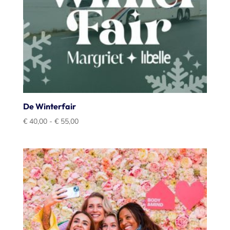
De Winterfair
Prijsklasse:
€
40,00
-
€
55,00
€ 40,00
tot
€ 55,00