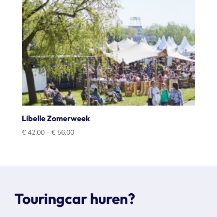
Libelle Zomerweek
Prijsklasse:
€
42,00
-
€
56,00
€ 42,00
tot
€ 56,00
Touringcar huren?