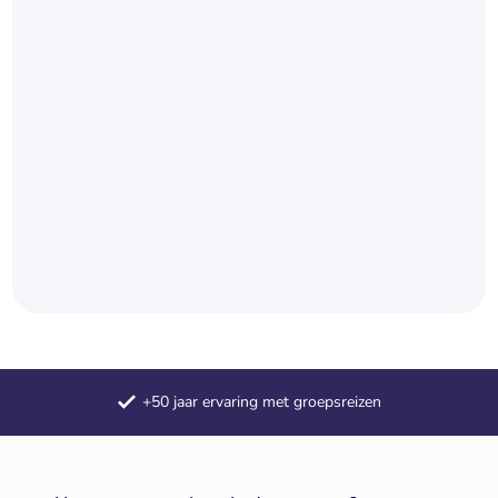
Samengestelde dagtochten
Meerdaagse reizen door heel Europa
+50 jaar ervaring met groepsreizen