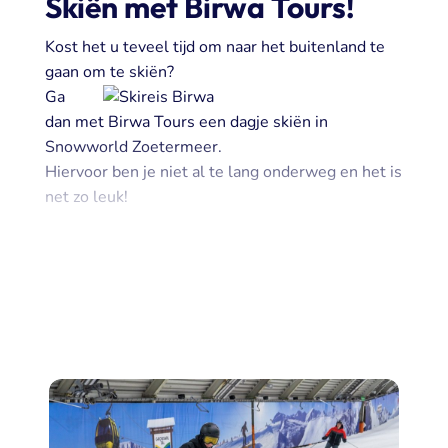
Skiën met Birwa Tours!
Kost het u teveel tijd om naar het buitenland te
gaan om te skiën?
Ga
dan met Birwa Tours een dagje skiën in
Snowworld Zoetermeer.
Hiervoor ben je niet al te lang onderweg en het is
net zo leuk!
In snowworld vindt je 3 pistes en een kinderland,
9 Liften en de steilste piste van Nederland met
een dalingspercentage van 20%. en niet te
vergeten een funpark!
Geen ervaring? dan is dat geen probleem. alles is
uit te breiden met arrangementen voor lessen.
Dit is geschikt voor groepsuitjes en ook voor
scholen!