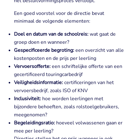
het besluitvormingsproces verloopt.
Een goed voorstel voor de directie bevat
minimaal de volgende elementen:
Doel en datum van de schoolreis:
wat gaat de
groep doen en wanneer?
Gespecificeerde begroting:
een overzicht van alle
kostenposten en de prijs per leerling
Vervoersofferte:
een schriftelijke offerte van een
gecertificeerd touringcarbedrijf
Veiligheidsinformatie:
certificeringen van het
vervoersbedrijf, zoals ISO of KNV
Inclusiviteit:
hoe worden leerlingen met
bijzondere behoeften, zoals rolstoelgebruikers,
meegenomen?
Begeleidingsratio:
hoeveel volwassenen gaan er
mee per leerling?
Directies stellen het op prijs wanneer je ook